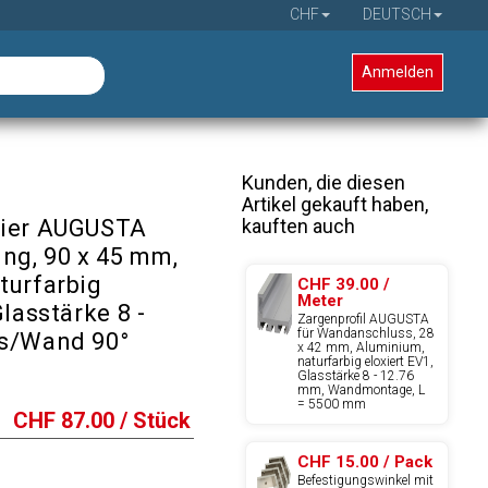
CHF
DEUTSCH
Anmelden
Kunden, die diesen
Artikel gekauft haben,
kauften auch
nier AUGUSTA
ung, 90 x 45 mm,
turfarbig
CHF 39.00 /
Meter
Glasstärke 8 -
Zargenprofil AUGUSTA
für Wandanschluss, 28
as/Wand 90°
x 42 mm, Aluminium,
naturfarbig eloxiert EV1,
Glasstärke 8 - 12.76
mm, Wandmontage, L
= 5500 mm
CHF
87.00
/ Stück
CHF 15.00 / Pack
Befestigungswinkel mit