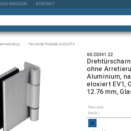
DAS MAGAZIN
KONTAKT
rennwandsys...
Passende Produkte AUGUSTA
60.20341.22
Drehtürschar
ohne Arretier
Aluminium, na
eloxiert EV1, 
12.76 mm, Gl
Preis (exkl.
MwSt.)