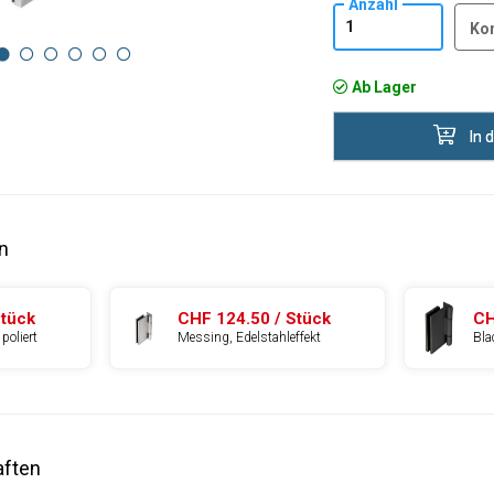
Anzahl
Ko
Ab Lager
In 
n
Stück
CHF 124.50 / Stück
CH
poliert
Messing, Edelstahleffekt
Bla
aften