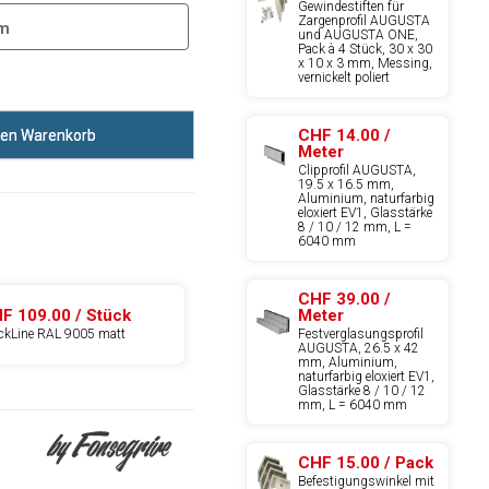
Gewindestiften für
Zargenprofil AUGUSTA
m
und AUGUSTA ONE,
Pack à 4 Stück, 30 x 30
x 10 x 3 mm, Messing,
vernickelt poliert
CHF 14.00 /
den Warenkorb
Meter
Clipprofil AUGUSTA,
19.5 x 16.5 mm,
Aluminium, naturfarbig
eloxiert EV1, Glasstärke
8 / 10 / 12 mm, L =
6040 mm
CHF 39.00 /
F 109.00 / Stück
Meter
ckLine RAL 9005 matt
Festverglasungsprofil
AUGUSTA, 26.5 x 42
mm, Aluminium,
naturfarbig eloxiert EV1,
Glasstärke 8 / 10 / 12
mm, L = 6040 mm
CHF 15.00 / Pack
Befestigungswinkel mit