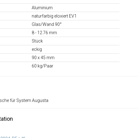
Aluminium
naturfarbig eloxiert EV1
Glas/Wand 90°
8 - 12.76 mm
Stück
eckig
90 x 45 mm
60 kg/Paar
asche für System Augusta
ation