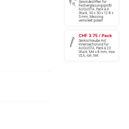
Gewindestiften für
Festverglasungsprofil
AUGUSTA, Pack à 4
Stück, 30 x 30 x 12.8 x
3 mm, Messing,
vernickelt poliert
CHF 3.75 / Pack
Senkschraube mit
Innensechsrund für
AUGUSTA, Pack à 20
Stück, M4 x 8 mm, Inox
V2A, roh, M4