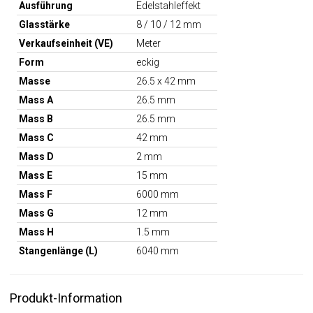
Ausführung
Edelstahleffekt
Glasstärke
8 / 10 / 12 mm
Verkaufseinheit (VE)
Meter
Form
eckig
Masse
26.5 x 42 mm
Mass A
26.5 mm
Mass B
26.5 mm
Mass C
42 mm
Mass D
2 mm
Mass E
15 mm
Mass F
6000 mm
Mass G
12 mm
Mass H
1.5 mm
Stangenlänge (L)
6040 mm
Produkt-Information