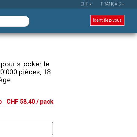
CHF
FRANÇAIS
Identifiez-vous
 pour stocker le
10'000 pièces, 18
iège
CHF
58.40
/ pack
O