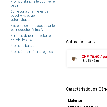
Profils d'étanchéité pour verre
de 8 mm
Bohle Juna charnières de
douche va-et-vient
automatiques
Système de porte coulissante
pour douches Vitris Aquant
Serrures de porte pivotante
HELVETIA en alu
Autres finitions
Profils de battue
Profils équerre à ailes égales
CHF 76.60 / p
18 x 18 x 3 mm
Caractéristiques Gén
Matériau
Unité de vente (UV)