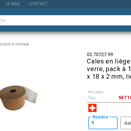
LE MAG
CONTACT
ansport et stockage
02.70727.99
Cales en liège
verre, pack à 
x 18 x 2 mm, l
Prix (sans
NETT
TVA)
Nombre
Réf