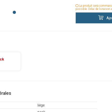
Le produit sera command
possible. Délai de livraison 
Ajo
ack
érales
liège
pack