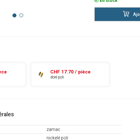
En stock
Ajo
èce
CHF 17.70 / pièce
doré poli
érales
zamac
nickelé poli