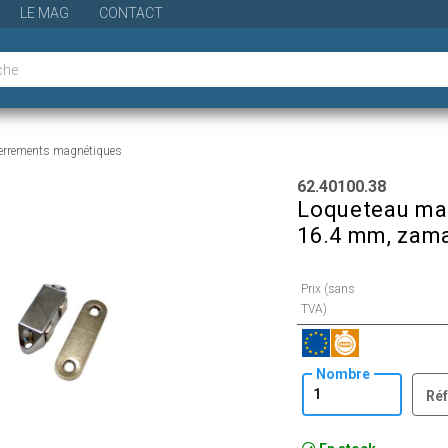
LE MAG
CONTACT
errements magnétiques
62.40100.38
Loqueteau mag
16.4 mm, zama
Prix (sans
TVA)
Nombre
Réf