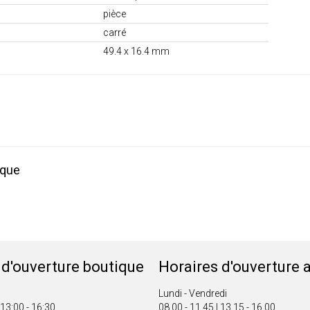
pièce
carré
49.4 x 16.4 mm
ique
 d'ouverture boutique
Horaires d'ouverture a
Lundi - Vendredi
 13:00 - 16:30
08.00 - 11.45 | 13.15 - 16.00