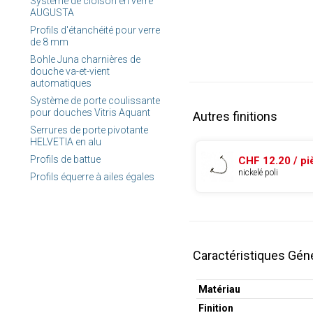
Système de cloison en verre
AUGUSTA
Profils d'étanchéité pour verre
de 8 mm
Bohle Juna charnières de
douche va-et-vient
automatiques
Système de porte coulissante
pour douches Vitris Aquant
Autres finitions
Serrures de porte pivotante
HELVETIA en alu
Profils de battue
CHF 12.20 / pi
nickelé poli
Profils équerre à ailes égales
Caractéristiques Gén
Matériau
Finition