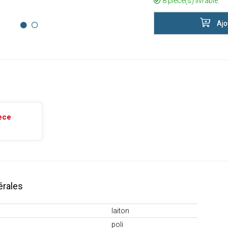
8 pièce(s) livrable.
Ajo
èce
érales
laiton
poli