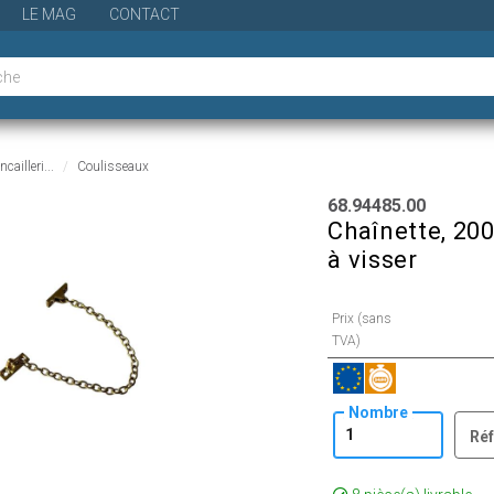
LE MAG
CONTACT
cailleri...
Coulisseaux
68.94485.00
Chaînette, 200
à visser
Prix (sans
TVA)
Nombre
Réf