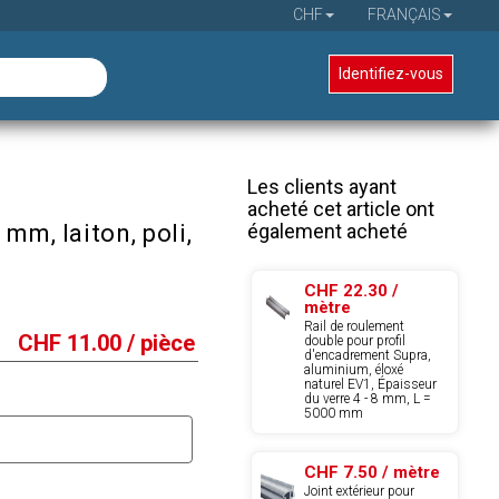
CHF
FRANÇAIS
Identifiez-vous
Les clients ayant
acheté cet article ont
également acheté
 mm, laiton, poli,
CHF 22.30 /
mètre
Rail de roulement
CHF
11.00
/ pièce
double pour profil
d'encadrement Supra,
aluminium, éloxé
naturel EV1, Épaisseur
du verre 4 - 8 mm, L =
5000 mm
CHF 7.50 / mètre
Joint extérieur pour