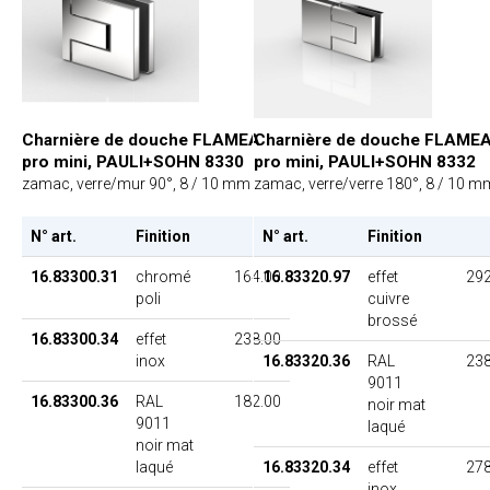
Charnière de douche FLAMEA
Charnière de douche FLAME
pro mini, PAULI+SOHN 8330
pro mini, PAULI+SOHN 8332
zamac, verre/mur 90°, 8 / 10 mm
zamac, verre/verre 180°, 8 / 10 m
N° art.
Finition
PU
N° art.
Finition
16.83300.31
chromé
164.00
16.83320.97
effet
292
poli
cuivre
brossé
16.83300.34
effet
238.00
inox
16.83320.36
RAL
238
9011
16.83300.36
RAL
182.00
noir mat
9011
laqué
noir mat
laqué
16.83320.34
effet
278
inox