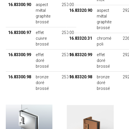
16.83300.90
aspect
250.00
métal
16.83320.90
aspect
292
graphite
métal
brossé
graphite
brossé
16.83300.97
effet
250.00
cuivre
16.83320.31
chromé
226
brossé
poli
16.83300.99
effet
250.00
16.83320.99
effet
292
doré
doré
brossé
brossé
16.83300.98
bronze
250.00
16.83320.98
bronze
292
doré
doré
brossé
brossé