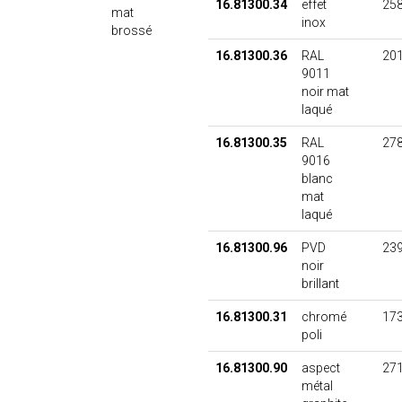
16.81300.34
effet
258
mat
inox
brossé
16.81300.36
RAL
201
9011
noir mat
laqué
16.81300.35
RAL
278
9016
blanc
mat
laqué
16.81300.96
PVD
239
noir
brillant
16.81300.31
chromé
173
poli
16.81300.90
aspect
271
métal