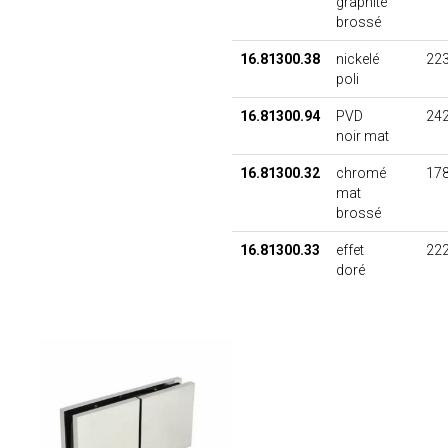
graphite
brossé
16.81300.38
nickelé
223
poli
16.81300.94
PVD
242
noir mat
16.81300.32
chromé
178
mat
brossé
16.81300.33
effet
222
doré