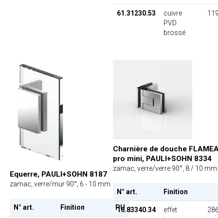
61.31230.53
cuivre
119
PVD
brossé
Charnière de douche FLAME
pro mini, PAULI+SOHN 8334
zamac, verre/verre 90°, 8 / 10 mm
Equerre, PAULI+SOHN 8187
zamac, verre/mur 90°, 6 - 10 mm
N° art.
Finition
N° art.
Finition
PU
16.83340.34
effet
286