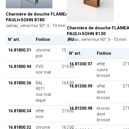
Charnière de douche FLAMEA,
PAULI+SOHN 8180
zamac, verre/mur 90°, 6 - 10 mm
Charnière de douche FLAMEA
PAULI+SOHN 8130
zamac, verre/mur 90°, 6 - 10 mm
N° art.
Finition
PU
16.81800.31
chromé
156.00
N° art.
Finition
poli
16.81300.97
effet
271
16.81800.94
PVD
218.00
cuivre
noir mat
brossé
16.81800.36
RAL
164.00
16.81300.99
effet
271
9011
doré
noir mat
brossé
laqué
16.81300.98
bronze
271
16.81800.34
effet
218.00
doré
inox
brossé
16.81800.32
chromé
160.00