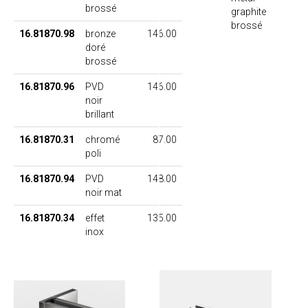
brossé
graphite
brossé
16.81870.98
bronze
146.00
doré
brossé
16.81870.96
PVD
146.00
noir
brillant
16.81870.31
chromé
87.00
poli
16.81870.94
PVD
148.00
noir mat
16.81870.34
effet
135.00
inox