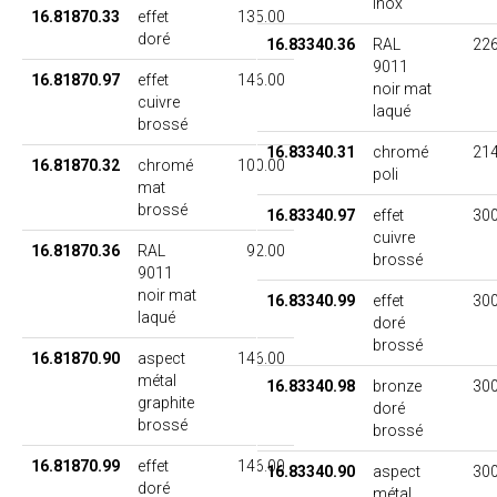
inox
16.81870.33
effet
135.00
doré
16.83340.36
RAL
226
9011
16.81870.97
effet
146.00
noir mat
cuivre
laqué
brossé
16.83340.31
chromé
214
16.81870.32
chromé
100.00
poli
mat
brossé
16.83340.97
effet
300
cuivre
16.81870.36
RAL
92.00
brossé
9011
noir mat
16.83340.99
effet
300
laqué
doré
brossé
16.81870.90
aspect
146.00
métal
16.83340.98
bronze
300
graphite
doré
brossé
brossé
16.81870.99
effet
146.00
16.83340.90
aspect
300
doré
métal