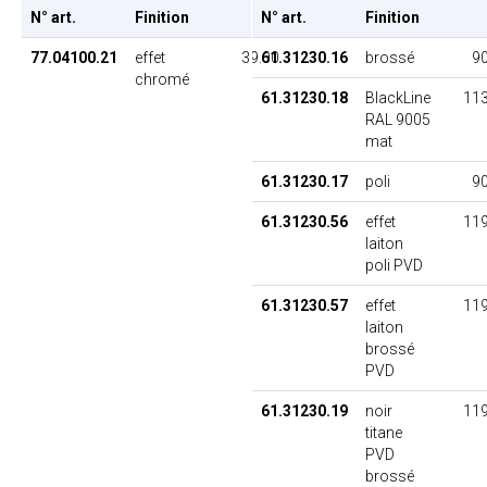
N° art.
Finition
PU
N° art.
Finition
77.04100.21
effet
39.00
61.31230.16
brossé
90
chromé
61.31230.18
BlackLine
113
RAL 9005
mat
61.31230.17
poli
90
61.31230.56
effet
119
laiton
poli PVD
61.31230.57
effet
119
laiton
brossé
PVD
61.31230.19
noir
119
titane
PVD
brossé