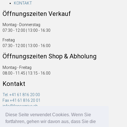
KONTAKT
Öffnungszeiten Verkauf
Montag - Donnerstag
07:30 - 12:00 | 13:00 - 16:30
Freitag
07:30 - 12:00 | 13:00 - 16:00
Öffnungszeiten Shop & Abholung
Montag - Freitag
08.00 - 11.45 | 13.15 - 16.00
Kontakt
Tel. +41 61 816 20 00
Fax +41 61 816 20 01
info@fonsegrive.ch
Diese Seite verwendet Cookies. Wenn Sie
Fonsegrive GmbH
fortfahren, gehen wir davon aus, dass Sie die
Moosmattstrasse 14