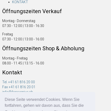
KONTAKT
Öffnungszeiten Verkauf
Montag - Donnerstag
07:30 - 12:00 | 13:00 - 16:30
Freitag
07:30 - 12:00 | 13:00 - 16:00
Öffnungszeiten Shop & Abholung
Montag - Freitag
08.00 - 11.45 | 13.15 - 16.00
Kontakt
Tel. +41 61 816 20 00
Fax +41 61 816 20 01
info@fonsegrive.ch
Diese Seite verwendet Cookies. Wenn Sie
Fonsegrive GmbH
fortfahren, gehen wir davon aus, dass Sie die
Moosmattstrasse 14
CH - 4304 Giebenach