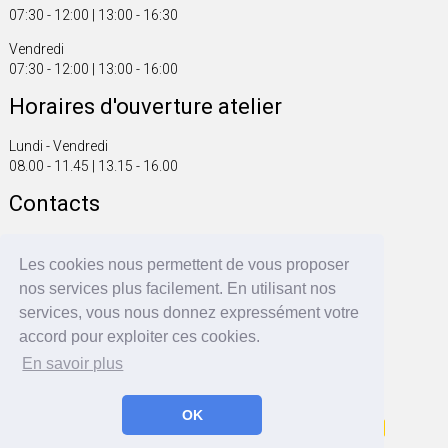
07:30 - 12:00 | 13:00 - 16:30
Vendredi
07:30 - 12:00 | 13:00 - 16:00
Horaires d'ouverture atelier
Lundi - Vendredi
08.00 - 11.45 | 13.15 - 16.00
Contacts
Tel. +41 61 816 20 00
Fax +41 61 816 20 01
Les cookies nous permettent de vous proposer
info@fonsegrive.ch
nos services plus facilement. En utilisant nos
services, vous nous donnez expressément votre
Fonsegrive GmbH
accord pour exploiter ces cookies.
Moosmattstrasse 14
CH - 4304 Giebenach
En savoir plus
OK