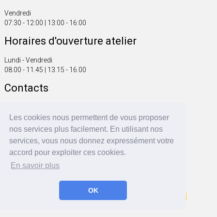
Vendredi
07:30 - 12:00 | 13:00 - 16:00
Horaires d'ouverture atelier
Lundi - Vendredi
08.00 - 11.45 | 13.15 - 16.00
Contacts
Tel. +41 61 816 20 00
Fax +41 61 816 20 01
Les cookies nous permettent de vous proposer
info@fonsegrive.ch
nos services plus facilement. En utilisant nos
services, vous nous donnez expressément votre
Fonsegrive GmbH
accord pour exploiter ces cookies.
Moosmattstrasse 14
CH - 4304 Giebenach
En savoir plus
OK