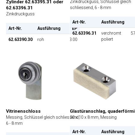
Zylinder 62.63395.31 oder
Zinkdruckguss, Schlüssel gleich
62.63396.31
schliessend, 6 - 8 mm
Zinkdruckguss
Art-Nr.
Ausführung
Art-Nr.
Ausführung
EP
62.63396.31
verchromt
57
poliert
62.63390.30
roh
3.00
Glastüranschlag, quaderförm
Vitrinenschloss
30 x 10 x 8 mm, Messing
Messing, Schlüssel gleich schliessend,
6 - 8 mm
Art-Nr.
Ausführung