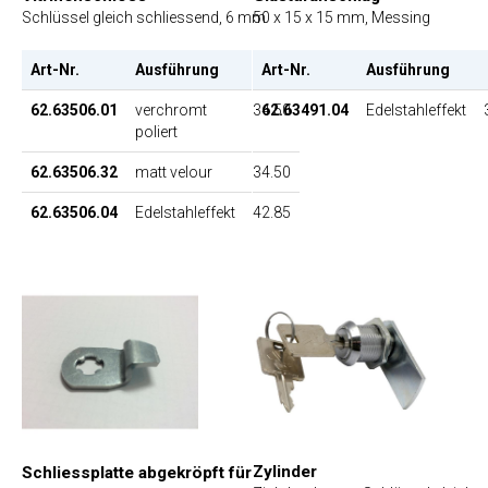
Schlüssel gleich schliessend, 6 mm
50 x 15 x 15 mm, Messing
Art-Nr.
Ausführung
Art-Nr.
EP
Ausführung
62.63506.01
verchromt
34.50
62.63491.04
Edelstahleffekt
poliert
62.63506.32
matt velour
34.50
62.63506.04
Edelstahleffekt
42.85
Zylinder
Schliessplatte abgekröpft für