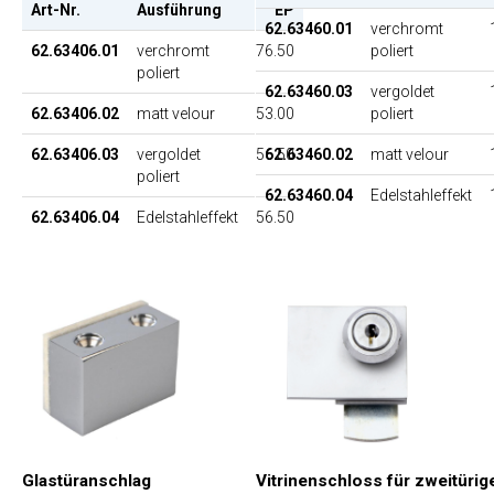
Art-Nr.
Ausführung
EP
62.63460.01
verchromt
poliert
62.63406.01
verchromt
76.50
poliert
62.63460.03
vergoldet
poliert
62.63406.02
matt velour
53.00
62.63460.02
matt velour
62.63406.03
vergoldet
56.50
poliert
62.63460.04
Edelstahleffekt
62.63406.04
Edelstahleffekt
56.50
Glastüranschlag
Vitrinenschloss für zweitürig