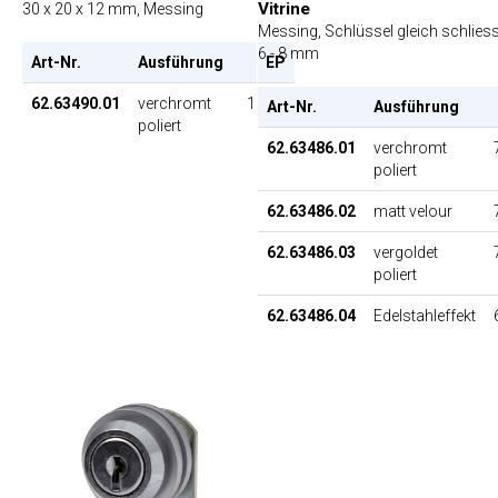
Vitrine
30 x 20 x 12 mm, Messing
Messing, Schlüssel gleich schlies
6 - 8 mm
Art-Nr.
Ausführung
EP
62.63490.01
verchromt
18.80
Art-Nr.
Ausführung
poliert
62.63486.01
verchromt
poliert
62.63486.02
matt velour
62.63486.03
vergoldet
poliert
62.63486.04
Edelstahleffekt