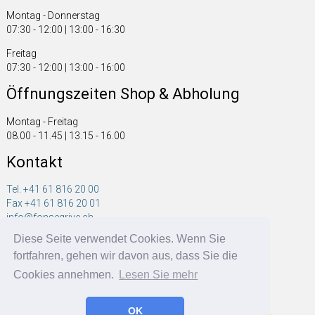
Montag - Donnerstag
07:30 - 12:00 | 13:00 - 16:30
Freitag
07:30 - 12:00 | 13:00 - 16:00
Öffnungszeiten Shop & Abholung
Montag - Freitag
08.00 - 11.45 | 13.15 - 16.00
Kontakt
Tel. +41 61 816 20 00
Fax +41 61 816 20 01
info@fonsegrive.ch
Diese Seite verwendet Cookies. Wenn Sie
Fonsegrive GmbH
fortfahren, gehen wir davon aus, dass Sie die
Moosmattstrasse 14
CH - 4304 Giebenach
Cookies annehmen.
Lesen Sie mehr
OK