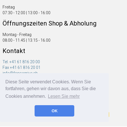
Freitag
07:30 - 12:00 | 13:00 - 16:00
Öffnungszeiten Shop & Abholung
Montag - Freitag
08.00 - 11.45 | 13.15 - 16.00
Kontakt
Tel. +41 61 816 20 00
Fax +41 61 816 20 01
info@fonsegrive.ch
Diese Seite verwendet Cookies. Wenn Sie
Fonsegrive GmbH
fortfahren, gehen wir davon aus, dass Sie die
Moosmattstrasse 14
CH - 4304 Giebenach
Cookies annehmen.
Lesen Sie mehr
OK