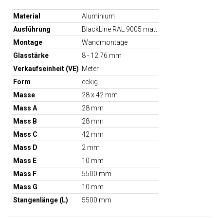
Material
Aluminium
Ausführung
BlackLine RAL 9005 matt
Montage
Wandmontage
Glasstärke
8 - 12.76 mm
Verkaufseinheit (VE)
Meter
Form
eckig
Masse
28 x 42 mm
Mass A
28 mm
Mass B
28 mm
Mass C
42 mm
Mass D
2 mm
Mass E
10 mm
Mass F
5500 mm
Mass G
10 mm
Stangenlänge (L)
5500 mm