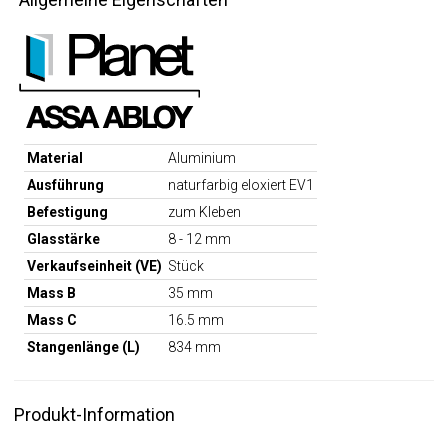
Material
Aluminium
Ausführung
naturfarbig eloxiert EV1
Befestigung
zum Kleben
Glasstärke
8 - 12 mm
Verkaufseinheit (VE)
Stück
Mass B
35 mm
Mass C
16.5 mm
Stangenlänge (L)
834 mm
Produkt-Information